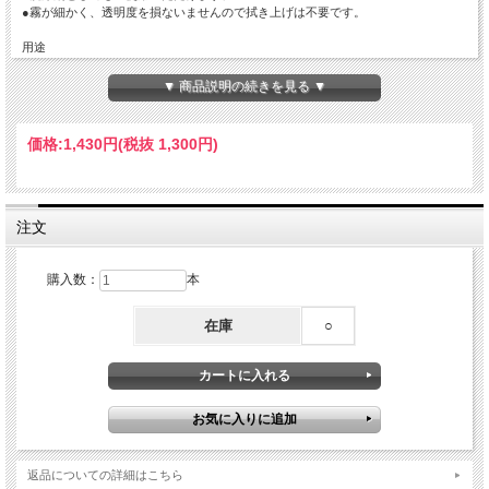
●霧が細かく、透明度を損ないませんので拭き上げは不要です。
用途
●アクリル・ポリスチレン・塩化ビニル・ＡＢＳ・ポリカーボネート・ポリエステ
ル・ポリエチレン・ポリプロピレンなどの射出成型品・板加工品・真空成型品・中
▼ 商品説明の続きを見る ▼
空成形品・その他加工品の帯電防止
●
フェイスシールド
、
ゴーグル
、
透明シート
、
樹脂間仕切り
などにも最適な嬉しい
価格:
1,430円
(税抜 1,300円)
３つの効果
１、静電気防止効果により空気中浮遊のホコリ、ゴミ付着防止
２、高濃度エタノールによる付着飛沫、付着物のふき取り除去
３、親水性付与効果により曇りにくい（簡易防曇）
注文
購入数：
本
在庫
○
返品についての詳細はこちら